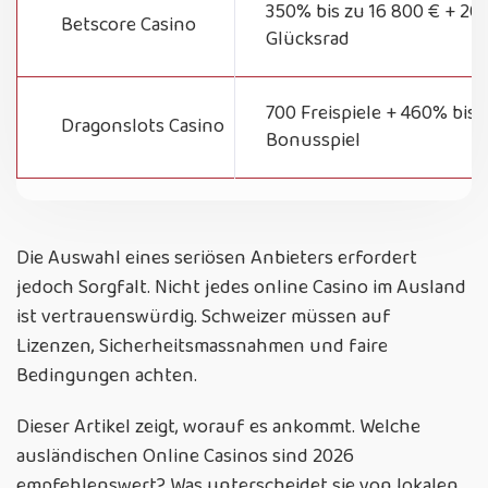
350% bis zu 16 800 € + 200 
Betscore Casino
Glücksrad
700 Freispiele + 460% bis z
Dragonslots Casino
Bonusspiel
Die Auswahl eines seriösen Anbieters erfordert
jedoch Sorgfalt. Nicht jedes online Casino im Ausland
ist vertrauenswürdig. Schweizer müssen auf
Lizenzen, Sicherheitsmassnahmen und faire
Bedingungen achten.
Dieser Artikel zeigt, worauf es ankommt. Welche
ausländischen Online Casinos sind 2026
empfehlenswert? Was unterscheidet sie von lokalen