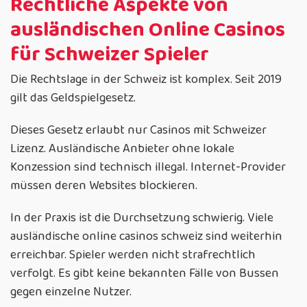
Rechtliche Aspekte von
ausländischen Online Casinos
für Schweizer Spieler
Die Rechtslage in der Schweiz ist komplex. Seit 2019
gilt das Geldspielgesetz.
Dieses Gesetz erlaubt nur Casinos mit Schweizer
Lizenz. Ausländische Anbieter ohne lokale
Konzession sind technisch illegal. Internet-Provider
müssen deren Websites blockieren.
In der Praxis ist die Durchsetzung schwierig. Viele
ausländische online casinos schweiz sind weiterhin
erreichbar. Spieler werden nicht strafrechtlich
verfolgt. Es gibt keine bekannten Fälle von Bussen
gegen einzelne Nutzer.