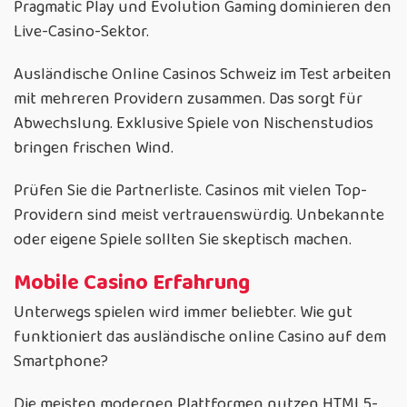
Pragmatic Play und Evolution Gaming dominieren den
Live-Casino-Sektor.
Ausländische Online Casinos Schweiz im Test arbeiten
mit mehreren Providern zusammen. Das sorgt für
Abwechslung. Exklusive Spiele von Nischenstudios
bringen frischen Wind.
Prüfen Sie die Partnerliste. Casinos mit vielen Top-
Providern sind meist vertrauenswürdig. Unbekannte
oder eigene Spiele sollten Sie skeptisch machen.
Mobile Casino Erfahrung
Unterwegs spielen wird immer beliebter. Wie gut
funktioniert das ausländische online Casino auf dem
Smartphone?
Die meisten modernen Plattformen nutzen HTML5-