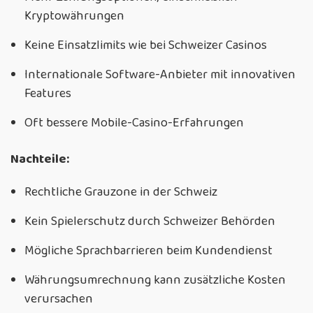
Kryptowährungen
Keine Einsatzlimits wie bei Schweizer Casinos
Internationale Software-Anbieter mit innovativen
Features
Oft bessere Mobile-Casino-Erfahrungen
Nachteile:
Rechtliche Grauzone in der Schweiz
Kein Spielerschutz durch Schweizer Behörden
Mögliche Sprachbarrieren beim Kundendienst
Währungsumrechnung kann zusätzliche Kosten
verursachen