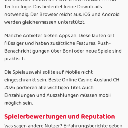
Technologie. Das bedeutet keine Downloads
notwendig. Der Browser reicht aus. iOS und Android
werden gleichermassen unterstützt.
Manche Anbieter bieten Apps an. Diese laufen oft
flüssiger und haben zusätzliche Features. Push-
Benachrichtigungen über Boni oder neue Spiele sind
praktisch.
Die Spielauswahl sollte auf Mobile nicht
eingeschränkt sein. Beste Online Casino Ausland CH
2026 portieren alle wichtigen Titel. Auch
Einzahlungen und Auszahlungen müssen mobil
möglich sein.
Spielerbewertungen und Reputation
Was sagen andere Nutzer? Erfahrungsberichte geben