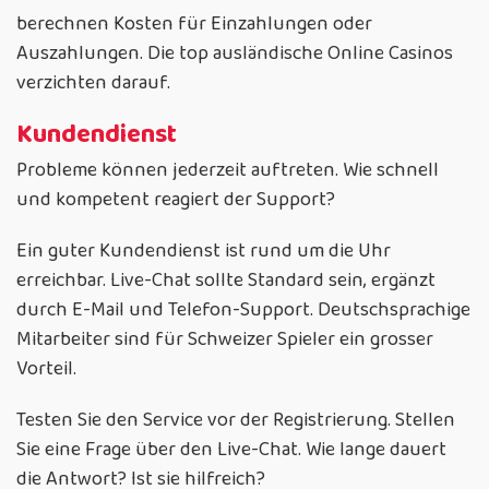
berechnen Kosten für Einzahlungen oder
Auszahlungen. Die top ausländische Online Casinos
verzichten darauf.
Kundendienst
Probleme können jederzeit auftreten. Wie schnell
und kompetent reagiert der Support?
Ein guter Kundendienst ist rund um die Uhr
erreichbar. Live-Chat sollte Standard sein, ergänzt
durch E-Mail und Telefon-Support. Deutschsprachige
Mitarbeiter sind für Schweizer Spieler ein grosser
Vorteil.
Testen Sie den Service vor der Registrierung. Stellen
Sie eine Frage über den Live-Chat. Wie lange dauert
die Antwort? Ist sie hilfreich?