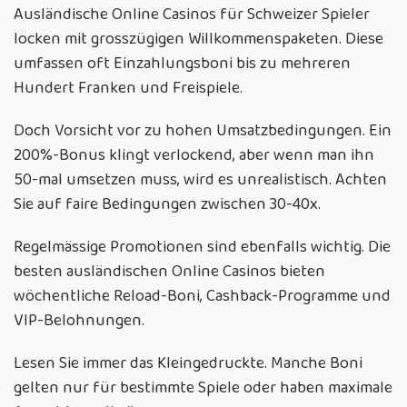
Ausländische Online Casinos für Schweizer Spieler
locken mit grosszügigen Willkommenspaketen. Diese
umfassen oft Einzahlungsboni bis zu mehreren
Hundert Franken und Freispiele.
Doch Vorsicht vor zu hohen Umsatzbedingungen. Ein
200%-Bonus klingt verlockend, aber wenn man ihn
50-mal umsetzen muss, wird es unrealistisch. Achten
Sie auf faire Bedingungen zwischen 30-40x.
Regelmässige Promotionen sind ebenfalls wichtig. Die
besten ausländischen Online Casinos bieten
wöchentliche Reload-Boni, Cashback-Programme und
VIP-Belohnungen.
Lesen Sie immer das Kleingedruckte. Manche Boni
gelten nur für bestimmte Spiele oder haben maximale