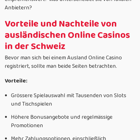
Anbietern?
Vorteile und Nachteile von
ausländischen Online Casinos
in der Schweiz
Bevor man sich bei einem Ausland Online Casino
registriert, sollte man beide Seiten betrachten.
Vorteile:
Grössere Spielauswahl mit Tausenden von Slots
und Tischspielen
Höhere Bonusangebote und regelmässige
Promotionen
Mehr Zahlungsoptionen, einschließlich