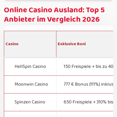
Online Casino Ausland: Top 5
Anbieter im Vergleich 2026
Casino
Exklusive Boni
HellSpin Casino
150 Freispiele + bis zu 40
Moonwin Casino
777 € Bonus (111%) inklusiv
Spinzen Casino
650 Freispiele + 310% bis 