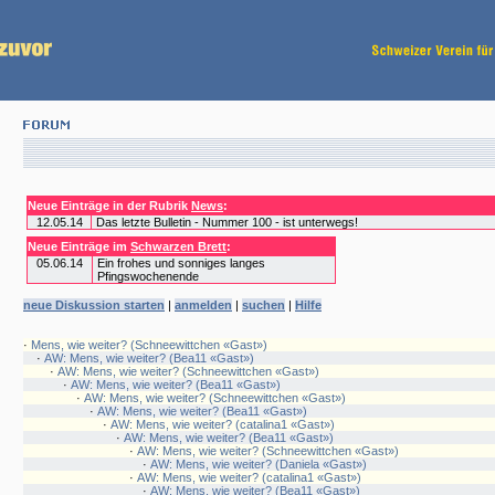
Neue Einträge in der Rubrik
News
:
12.05.14
Das letzte Bulletin - Nummer 100 - ist unterwegs!
Neue Einträge im
Schwarzen Brett
:
05.06.14
Ein frohes und sonniges langes
Pfingswochenende
neue Diskussion starten
|
anmelden
|
suchen
|
Hilfe
·
Mens, wie weiter? (Schneewittchen «Gast»)
·
AW: Mens, wie weiter? (Bea11 «Gast»)
·
AW: Mens, wie weiter? (Schneewittchen «Gast»)
·
AW: Mens, wie weiter? (Bea11 «Gast»)
·
AW: Mens, wie weiter? (Schneewittchen «Gast»)
·
AW: Mens, wie weiter? (Bea11 «Gast»)
·
AW: Mens, wie weiter? (catalina1 «Gast»)
·
AW: Mens, wie weiter? (Bea11 «Gast»)
·
AW: Mens, wie weiter? (Schneewittchen «Gast»)
·
AW: Mens, wie weiter? (Daniela «Gast»)
·
AW: Mens, wie weiter? (catalina1 «Gast»)
·
AW: Mens, wie weiter? (Bea11 «Gast»)