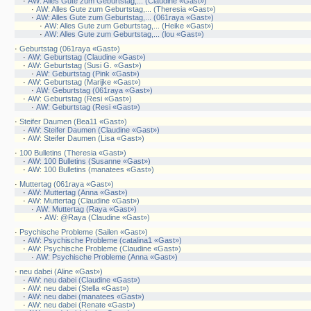
·
AW: Alles Gute zum Geburtstag,... (Claudine «Gast»)
·
AW: Alles Gute zum Geburtstag,... (Theresia «Gast»)
·
AW: Alles Gute zum Geburtstag,... (061raya «Gast»)
·
AW: Alles Gute zum Geburtstag,... (Heike «Gast»)
·
AW: Alles Gute zum Geburtstag,... (lou «Gast»)
·
Geburtstag (061raya «Gast»)
·
AW: Geburtstag (Claudine «Gast»)
·
AW: Geburtstag (Susi G. «Gast»)
·
AW: Geburtstag (Pink «Gast»)
·
AW: Geburtstag (Marijke «Gast»)
·
AW: Geburtstag (061raya «Gast»)
·
AW: Geburtstag (Resi «Gast»)
·
AW: Geburtstag (Resi «Gast»)
·
Steifer Daumen (Bea11 «Gast»)
·
AW: Steifer Daumen (Claudine «Gast»)
·
AW: Steifer Daumen (Lisa «Gast»)
·
100 Bulletins (Theresia «Gast»)
·
AW: 100 Bulletins (Susanne «Gast»)
·
AW: 100 Bulletins (manatees «Gast»)
·
Muttertag (061raya «Gast»)
·
AW: Muttertag (Anna «Gast»)
·
AW: Muttertag (Claudine «Gast»)
·
AW: Muttertag (Raya «Gast»)
·
AW: @Raya (Claudine «Gast»)
·
Psychische Probleme (Sailen «Gast»)
·
AW: Psychische Probleme (catalina1 «Gast»)
·
AW: Psychische Probleme (Claudine «Gast»)
·
AW: Psychische Probleme (Anna «Gast»)
·
neu dabei (Aline «Gast»)
·
AW: neu dabei (Claudine «Gast»)
·
AW: neu dabei (Stella «Gast»)
·
AW: neu dabei (manatees «Gast»)
·
AW: neu dabei (Renate «Gast»)