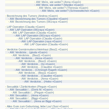
·
AW: Mens, wie weiter? (Anna «Gast»)
·
AW: Mens, wie weiter? (Marijke «Gast»)
·
AW: Mens, wie weiter? (Theresia «Gast»)
·
AW: Mens, wie weiter? (Schneewittchen «Gast»)
·
Bezeichnung des Tumors (Andrea «Gast»)
·
AW: Bezeichnung des Tumors (Claudine «Gast»)
·
AW: Bezeichnung des Tumors (061raya «Gast»)
·
LAP Operation (Claudia «Gast»)
·
AW: LAP Operation (061raya «Gast»)
·
AW: LAP Operation (Claudia «Gast»)
·
AW: LAP Operation (061raya «Gast»)
·
AW: LAP Operation (Claudia «Gast»)
·
AW: LAP Operation (raya «Gast»)
·
AW: LAP Operation (Claudia «Gast»)
·
Verdickte Gemärmutterschleimhaut (Bea11 «Gast»)
·
AW: Verdickte... (gisela «Gast»)
·
AW: Verdickte... (Bea11 «Gast»)
·
AW: Verdickte... (Anna «Gast»)
·
AW: Verdickte... (Bea11 «Gast»)
·
AW: Verdickte... (Isi «Gast»)
·
AW: Verdickte... (Claudine «Gast»)
·
AW: Verdickte... (Christoph Rageth «Gast»)
·
AW: Verdickte... (Bea11 «Gast»)
·
AW: Verdickte... (Claudine «Gast»)
·
AW: Verdickte... (Anna «Gast»)
·
AW: Verdickte... (Heike «Gast»)
·
Sexualität / Zärtlichkeiten (Pinguin «Gast»)
·
AW: Sexualität /... (Doris M. «Gast»)
·
AW: Sexualität /... (Pinguin «Gast»)
·
AW: Sexualität /... (Anna «Gast»)
·
AW: Sexualität /... (Biggi «Gast»)
·
AW: Sexualität /... (Anna an Biggi «Gast»)
·
Alles Gute zum Geburtstag, liebe Lou! (Susi «Gast»)