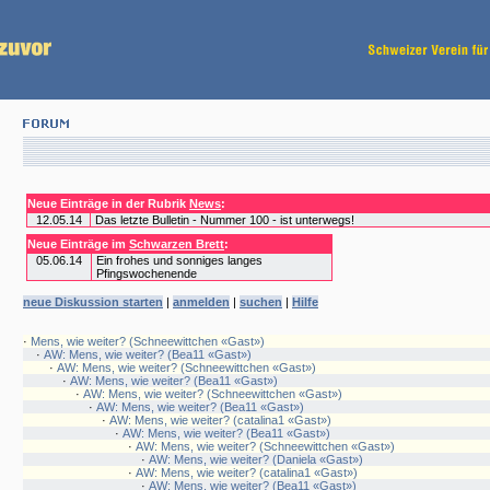
Neue Einträge in der Rubrik
News
:
12.05.14
Das letzte Bulletin - Nummer 100 - ist unterwegs!
Neue Einträge im
Schwarzen Brett
:
05.06.14
Ein frohes und sonniges langes
Pfingswochenende
neue Diskussion starten
|
anmelden
|
suchen
|
Hilfe
·
Mens, wie weiter? (Schneewittchen «Gast»)
·
AW: Mens, wie weiter? (Bea11 «Gast»)
·
AW: Mens, wie weiter? (Schneewittchen «Gast»)
·
AW: Mens, wie weiter? (Bea11 «Gast»)
·
AW: Mens, wie weiter? (Schneewittchen «Gast»)
·
AW: Mens, wie weiter? (Bea11 «Gast»)
·
AW: Mens, wie weiter? (catalina1 «Gast»)
·
AW: Mens, wie weiter? (Bea11 «Gast»)
·
AW: Mens, wie weiter? (Schneewittchen «Gast»)
·
AW: Mens, wie weiter? (Daniela «Gast»)
·
AW: Mens, wie weiter? (catalina1 «Gast»)
·
AW: Mens, wie weiter? (Bea11 «Gast»)