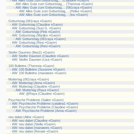
·
AW: Alles Gute zum Geburtstag,... (Claudine «Gast»)
·
AW: Alles Gute zum Geburtstag,... (Theresia «Gast»)
·
AW: Alles Gute zum Geburtstag,... (061raya «Gast»)
·
AW: Alles Gute zum Geburtstag,... (Heike «Gast»)
·
AW: Alles Gute zum Geburtstag,... (lou «Gast»)
·
Geburtstag (061raya «Gast»)
·
AW: Geburtstag (Claudine «Gast»)
·
AW: Geburtstag (Susi G. «Gast»)
·
AW: Geburtstag (Pink «Gast»)
·
AW: Geburtstag (Marijke «Gast»)
·
AW: Geburtstag (061raya «Gast»)
·
AW: Geburtstag (Resi «Gast»)
·
AW: Geburtstag (Resi «Gast»)
·
Steifer Daumen (Bea11 «Gast»)
·
AW: Steifer Daumen (Claudine «Gast»)
·
AW: Steifer Daumen (Lisa «Gast»)
·
100 Bulletins (Theresia «Gast»)
·
AW: 100 Bulletins (Susanne «Gast»)
·
AW: 100 Bulletins (manatees «Gast»)
·
Muttertag (061raya «Gast»)
·
AW: Muttertag (Anna «Gast»)
·
AW: Muttertag (Claudine «Gast»)
·
AW: Muttertag (Raya «Gast»)
·
AW: @Raya (Claudine «Gast»)
·
Psychische Probleme (Sailen «Gast»)
·
AW: Psychische Probleme (catalina1 «Gast»)
·
AW: Psychische Probleme (Claudine «Gast»)
·
AW: Psychische Probleme (Anna «Gast»)
·
neu dabei (Aline «Gast»)
·
AW: neu dabei (Claudine «Gast»)
·
AW: neu dabei (Stella «Gast»)
·
AW: neu dabei (manatees «Gast»)
·
AW: neu dabei (Renate «Gast»)