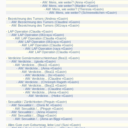
·
AW: Mens, wie weiter? (Anna «Gast»)
·
AW: Mens, wie weiter? (Marijke «Gast»)
·
AW: Mens, wie weiter? (Theresia «Gast»)
·
AW: Mens, wie weiter? (Schneewittchen «Gast»)
·
Bezeichnung des Tumors (Andrea «Gast»)
·
AW: Bezeichnung des Tumors (Claudine «Gast»)
·
AW: Bezeichnung des Tumors (061raya «Gast»)
·
LAP Operation (Claudia «Gast»)
·
AW: LAP Operation (061raya «Gast»)
·
AW: LAP Operation (Claudia «Gast»)
·
AW: LAP Operation (061raya «Gast»)
·
AW: LAP Operation (Claudia «Gast»)
·
AW: LAP Operation (raya «Gast»)
·
AW: LAP Operation (Claudia «Gast»)
·
Verdickte Gemärmutterschleimhaut (Bea11 «Gast»)
·
AW: Verdickte... (gisela «Gast»)
·
AW: Verdickte... (Bea11 «Gast»)
·
AW: Verdickte... (Anna «Gast»)
·
AW: Verdickte... (Bea11 «Gast»)
·
AW: Verdickte... (Isi «Gast»)
·
AW: Verdickte... (Claudine «Gast»)
·
AW: Verdickte... (Christoph Rageth «Gast»)
·
AW: Verdickte... (Bea11 «Gast»)
·
AW: Verdickte... (Claudine «Gast»)
·
AW: Verdickte... (Anna «Gast»)
·
AW: Verdickte... (Heike «Gast»)
·
Sexualität / Zärtlichkeiten (Pinguin «Gast»)
·
AW: Sexualität /... (Doris M. «Gast»)
·
AW: Sexualität /... (Pinguin «Gast»)
·
AW: Sexualität /... (Anna «Gast»)
·
AW: Sexualität /... (Biggi «Gast»)
·
AW: Sexualität /... (Anna an Biggi «Gast»)
·
Alles Gute zum Geburtstag, liebe Lou! (Susi «Gast»)