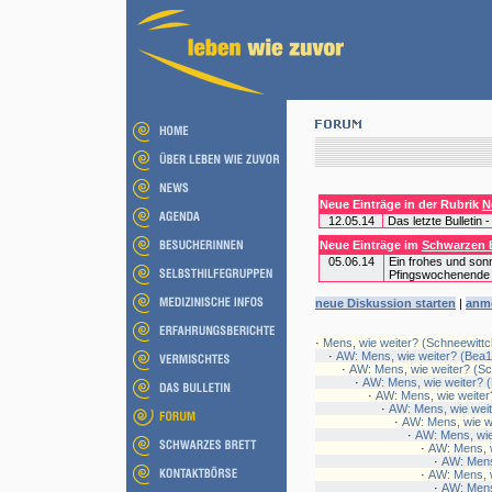
Neue Einträge in der Rubrik
N
12.05.14
Das letzte Bulletin
Neue Einträge im
Schwarzen B
05.06.14
Ein frohes und son
Pfingswochenende
neue Diskussion starten
|
anm
·
Mens, wie weiter? (Schneewitt
·
AW: Mens, wie weiter? (Bea
·
AW: Mens, wie weiter? (S
·
AW: Mens, wie weiter? 
·
AW: Mens, wie weiter
·
AW: Mens, wie wei
·
AW: Mens, wie we
·
AW: Mens, wie
·
AW: Mens, w
·
AW: Mens
·
AW: Mens, w
·
AW: Mens