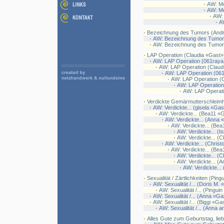
·
AW: Me
·
AW: Me
·
AW: 
·
A
·
Bezeichnung des Tumors (And
·
AW: Bezeichnung des Tumors
·
AW: Bezeichnung des Tumor
·
LAP Operation (Claudia «Gast»
·
AW: LAP Operation (061raya
·
AW: LAP Operation (Claud
·
AW: LAP Operation (06
·
AW: LAP Operation (C
·
AW: LAP Operation
·
AW: LAP Operati
·
Verdickte Gemärmutterschleim
·
AW: Verdickte... (gisela «Gas
·
AW: Verdickte... (Bea11 «
·
AW: Verdickte... (Anna 
·
AW: Verdickte... (Be
·
AW: Verdickte... (I
·
AW: Verdickte... (
·
AW: Verdickte... (Chris
·
AW: Verdickte... (Be
·
AW: Verdickte... (
·
AW: Verdickte... (
·
AW: Verdickte...
·
Sexualität / Zärtlichkeiten (Pin
·
AW: Sexualität /... (Doris M.
·
AW: Sexualität /... (Pingui
·
AW: Sexualität /... (Anna «Ga
·
AW: Sexualität /... (Biggi «Ga
·
AW: Sexualität /... (Anna a
·
Alles Gute zum Geburtstag, lie