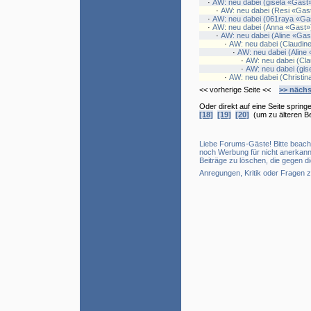
·
AW: neu dabei (gisela «Gast
·
AW: neu dabei (Resi «Gas
·
AW: neu dabei (061raya «Ga
·
AW: neu dabei (Anna «Gast»
·
AW: neu dabei (Aline «Gas
·
AW: neu dabei (Claudin
·
AW: neu dabei (Aline
·
AW: neu dabei (Cl
·
AW: neu dabei (gis
·
AW: neu dabei (Christin
<< vorherige Seite <<
>> nächs
Oder direkt auf eine Seite sprin
[18]
[19]
[20]
(um zu älteren Be
Liebe Forums-Gäste! Bitte beac
noch Werbung für nicht anerkan
Beiträge zu löschen, die gegen d
Anregungen, Kritik oder Fragen 