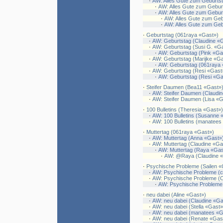
·
AW: Alles Gute zum Geburtsta
·
AW: Alles Gute zum Geburt
·
AW: Alles Gute zum Geburt
·
AW: Alles Gute zum Gebu
·
AW: Alles Gute zum Gebu
·
Geburtstag (061raya «Gast»)
·
AW: Geburtstag (Claudine «
·
AW: Geburtstag (Susi G. «G
·
AW: Geburtstag (Pink «Ga
·
AW: Geburtstag (Marijke «Ga
·
AW: Geburtstag (061raya
·
AW: Geburtstag (Resi «Gast
·
AW: Geburtstag (Resi «Ga
·
Steifer Daumen (Bea11 «Gast»
·
AW: Steifer Daumen (Claudi
·
AW: Steifer Daumen (Lisa «G
·
100 Bulletins (Theresia «Gast»)
·
AW: 100 Bulletins (Susanne 
·
AW: 100 Bulletins (manatees
·
Muttertag (061raya «Gast»)
·
AW: Muttertag (Anna «Gast»
·
AW: Muttertag (Claudine «Ga
·
AW: Muttertag (Raya «Gas
·
AW: @Raya (Claudine 
·
Psychische Probleme (Sailen «
·
AW: Psychische Probleme (c
·
AW: Psychische Probleme (C
·
AW: Psychische Probleme
·
neu dabei (Aline «Gast»)
·
AW: neu dabei (Claudine «Ga
·
AW: neu dabei (Stella «Gast»
·
AW: neu dabei (manatees «G
·
AW: neu dabei (Renate «Gas