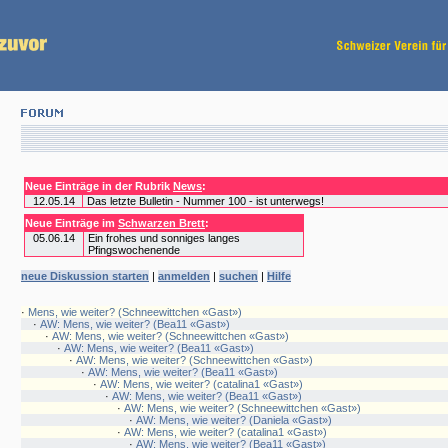
Neue Einträge in der Rubrik
News
:
12.05.14
Das letzte Bulletin - Nummer 100 - ist unterwegs!
Neue Einträge im
Schwarzen Brett
:
05.06.14
Ein frohes und sonniges langes
Pfingswochenende
neue Diskussion starten
|
anmelden
|
suchen
|
Hilfe
·
Mens, wie weiter? (Schneewittchen «Gast»)
·
AW: Mens, wie weiter? (Bea11 «Gast»)
·
AW: Mens, wie weiter? (Schneewittchen «Gast»)
·
AW: Mens, wie weiter? (Bea11 «Gast»)
·
AW: Mens, wie weiter? (Schneewittchen «Gast»)
·
AW: Mens, wie weiter? (Bea11 «Gast»)
·
AW: Mens, wie weiter? (catalina1 «Gast»)
·
AW: Mens, wie weiter? (Bea11 «Gast»)
·
AW: Mens, wie weiter? (Schneewittchen «Gast»)
·
AW: Mens, wie weiter? (Daniela «Gast»)
·
AW: Mens, wie weiter? (catalina1 «Gast»)
·
AW: Mens, wie weiter? (Bea11 «Gast»)