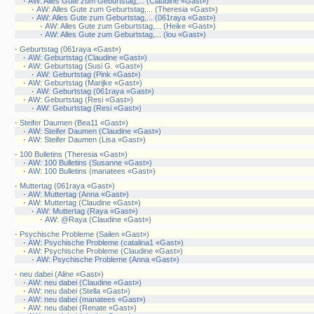
·
AW: Alles Gute zum Geburtstag,... (Claudine «Gast»)
·
AW: Alles Gute zum Geburtstag,... (Theresia «Gast»)
·
AW: Alles Gute zum Geburtstag,... (061raya «Gast»)
·
AW: Alles Gute zum Geburtstag,... (Heike «Gast»)
·
AW: Alles Gute zum Geburtstag,... (lou «Gast»)
·
Geburtstag (061raya «Gast»)
·
AW: Geburtstag (Claudine «Gast»)
·
AW: Geburtstag (Susi G. «Gast»)
·
AW: Geburtstag (Pink «Gast»)
·
AW: Geburtstag (Marijke «Gast»)
·
AW: Geburtstag (061raya «Gast»)
·
AW: Geburtstag (Resi «Gast»)
·
AW: Geburtstag (Resi «Gast»)
·
Steifer Daumen (Bea11 «Gast»)
·
AW: Steifer Daumen (Claudine «Gast»)
·
AW: Steifer Daumen (Lisa «Gast»)
·
100 Bulletins (Theresia «Gast»)
·
AW: 100 Bulletins (Susanne «Gast»)
·
AW: 100 Bulletins (manatees «Gast»)
·
Muttertag (061raya «Gast»)
·
AW: Muttertag (Anna «Gast»)
·
AW: Muttertag (Claudine «Gast»)
·
AW: Muttertag (Raya «Gast»)
·
AW: @Raya (Claudine «Gast»)
·
Psychische Probleme (Sailen «Gast»)
·
AW: Psychische Probleme (catalina1 «Gast»)
·
AW: Psychische Probleme (Claudine «Gast»)
·
AW: Psychische Probleme (Anna «Gast»)
·
neu dabei (Aline «Gast»)
·
AW: neu dabei (Claudine «Gast»)
·
AW: neu dabei (Stella «Gast»)
·
AW: neu dabei (manatees «Gast»)
·
AW: neu dabei (Renate «Gast»)