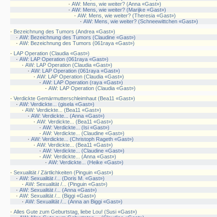
·
AW: Mens, wie weiter? (Anna «Gast»)
·
AW: Mens, wie weiter? (Marijke «Gast»)
·
AW: Mens, wie weiter? (Theresia «Gast»)
·
AW: Mens, wie weiter? (Schneewittchen «Gast»)
·
Bezeichnung des Tumors (Andrea «Gast»)
·
AW: Bezeichnung des Tumors (Claudine «Gast»)
·
AW: Bezeichnung des Tumors (061raya «Gast»)
·
LAP Operation (Claudia «Gast»)
·
AW: LAP Operation (061raya «Gast»)
·
AW: LAP Operation (Claudia «Gast»)
·
AW: LAP Operation (061raya «Gast»)
·
AW: LAP Operation (Claudia «Gast»)
·
AW: LAP Operation (raya «Gast»)
·
AW: LAP Operation (Claudia «Gast»)
·
Verdickte Gemärmutterschleimhaut (Bea11 «Gast»)
·
AW: Verdickte... (gisela «Gast»)
·
AW: Verdickte... (Bea11 «Gast»)
·
AW: Verdickte... (Anna «Gast»)
·
AW: Verdickte... (Bea11 «Gast»)
·
AW: Verdickte... (Isi «Gast»)
·
AW: Verdickte... (Claudine «Gast»)
·
AW: Verdickte... (Christoph Rageth «Gast»)
·
AW: Verdickte... (Bea11 «Gast»)
·
AW: Verdickte... (Claudine «Gast»)
·
AW: Verdickte... (Anna «Gast»)
·
AW: Verdickte... (Heike «Gast»)
·
Sexualität / Zärtlichkeiten (Pinguin «Gast»)
·
AW: Sexualität /... (Doris M. «Gast»)
·
AW: Sexualität /... (Pinguin «Gast»)
·
AW: Sexualität /... (Anna «Gast»)
·
AW: Sexualität /... (Biggi «Gast»)
·
AW: Sexualität /... (Anna an Biggi «Gast»)
·
Alles Gute zum Geburtstag, liebe Lou! (Susi «Gast»)