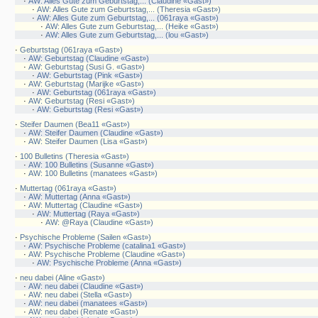
·
AW: Alles Gute zum Geburtstag,... (Claudine «Gast»)
·
AW: Alles Gute zum Geburtstag,... (Theresia «Gast»)
·
AW: Alles Gute zum Geburtstag,... (061raya «Gast»)
·
AW: Alles Gute zum Geburtstag,... (Heike «Gast»)
·
AW: Alles Gute zum Geburtstag,... (lou «Gast»)
·
Geburtstag (061raya «Gast»)
·
AW: Geburtstag (Claudine «Gast»)
·
AW: Geburtstag (Susi G. «Gast»)
·
AW: Geburtstag (Pink «Gast»)
·
AW: Geburtstag (Marijke «Gast»)
·
AW: Geburtstag (061raya «Gast»)
·
AW: Geburtstag (Resi «Gast»)
·
AW: Geburtstag (Resi «Gast»)
·
Steifer Daumen (Bea11 «Gast»)
·
AW: Steifer Daumen (Claudine «Gast»)
·
AW: Steifer Daumen (Lisa «Gast»)
·
100 Bulletins (Theresia «Gast»)
·
AW: 100 Bulletins (Susanne «Gast»)
·
AW: 100 Bulletins (manatees «Gast»)
·
Muttertag (061raya «Gast»)
·
AW: Muttertag (Anna «Gast»)
·
AW: Muttertag (Claudine «Gast»)
·
AW: Muttertag (Raya «Gast»)
·
AW: @Raya (Claudine «Gast»)
·
Psychische Probleme (Sailen «Gast»)
·
AW: Psychische Probleme (catalina1 «Gast»)
·
AW: Psychische Probleme (Claudine «Gast»)
·
AW: Psychische Probleme (Anna «Gast»)
·
neu dabei (Aline «Gast»)
·
AW: neu dabei (Claudine «Gast»)
·
AW: neu dabei (Stella «Gast»)
·
AW: neu dabei (manatees «Gast»)
·
AW: neu dabei (Renate «Gast»)