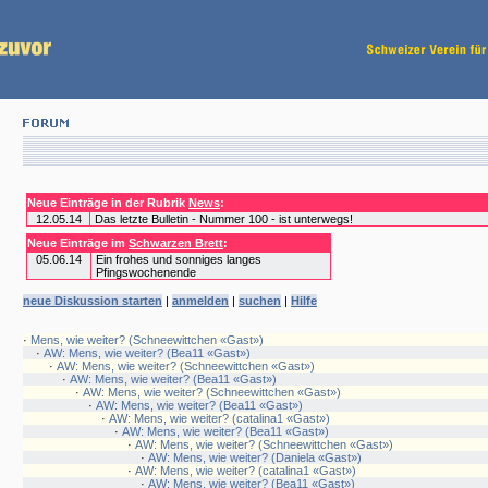
Neue Einträge in der Rubrik
News
:
12.05.14
Das letzte Bulletin - Nummer 100 - ist unterwegs!
Neue Einträge im
Schwarzen Brett
:
05.06.14
Ein frohes und sonniges langes
Pfingswochenende
neue Diskussion starten
|
anmelden
|
suchen
|
Hilfe
·
Mens, wie weiter? (Schneewittchen «Gast»)
·
AW: Mens, wie weiter? (Bea11 «Gast»)
·
AW: Mens, wie weiter? (Schneewittchen «Gast»)
·
AW: Mens, wie weiter? (Bea11 «Gast»)
·
AW: Mens, wie weiter? (Schneewittchen «Gast»)
·
AW: Mens, wie weiter? (Bea11 «Gast»)
·
AW: Mens, wie weiter? (catalina1 «Gast»)
·
AW: Mens, wie weiter? (Bea11 «Gast»)
·
AW: Mens, wie weiter? (Schneewittchen «Gast»)
·
AW: Mens, wie weiter? (Daniela «Gast»)
·
AW: Mens, wie weiter? (catalina1 «Gast»)
·
AW: Mens, wie weiter? (Bea11 «Gast»)