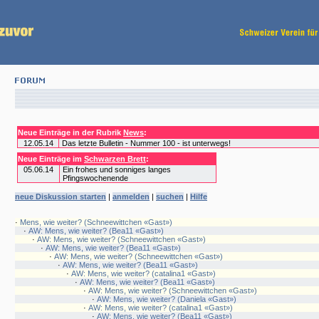
Neue Einträge in der Rubrik
News
:
12.05.14
Das letzte Bulletin - Nummer 100 - ist unterwegs!
Neue Einträge im
Schwarzen Brett
:
05.06.14
Ein frohes und sonniges langes
Pfingswochenende
neue Diskussion starten
|
anmelden
|
suchen
|
Hilfe
·
Mens, wie weiter? (Schneewittchen «Gast»)
·
AW: Mens, wie weiter? (Bea11 «Gast»)
·
AW: Mens, wie weiter? (Schneewittchen «Gast»)
·
AW: Mens, wie weiter? (Bea11 «Gast»)
·
AW: Mens, wie weiter? (Schneewittchen «Gast»)
·
AW: Mens, wie weiter? (Bea11 «Gast»)
·
AW: Mens, wie weiter? (catalina1 «Gast»)
·
AW: Mens, wie weiter? (Bea11 «Gast»)
·
AW: Mens, wie weiter? (Schneewittchen «Gast»)
·
AW: Mens, wie weiter? (Daniela «Gast»)
·
AW: Mens, wie weiter? (catalina1 «Gast»)
·
AW: Mens, wie weiter? (Bea11 «Gast»)