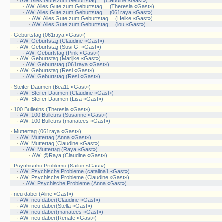
·
AW: Alles Gute zum Geburtstag,... (Claudine «Gast»)
·
AW: Alles Gute zum Geburtstag,... (Theresia «Gast»)
·
AW: Alles Gute zum Geburtstag,... (061raya «Gast»)
·
AW: Alles Gute zum Geburtstag,... (Heike «Gast»)
·
AW: Alles Gute zum Geburtstag,... (lou «Gast»)
·
Geburtstag (061raya «Gast»)
·
AW: Geburtstag (Claudine «Gast»)
·
AW: Geburtstag (Susi G. «Gast»)
·
AW: Geburtstag (Pink «Gast»)
·
AW: Geburtstag (Marijke «Gast»)
·
AW: Geburtstag (061raya «Gast»)
·
AW: Geburtstag (Resi «Gast»)
·
AW: Geburtstag (Resi «Gast»)
·
Steifer Daumen (Bea11 «Gast»)
·
AW: Steifer Daumen (Claudine «Gast»)
·
AW: Steifer Daumen (Lisa «Gast»)
·
100 Bulletins (Theresia «Gast»)
·
AW: 100 Bulletins (Susanne «Gast»)
·
AW: 100 Bulletins (manatees «Gast»)
·
Muttertag (061raya «Gast»)
·
AW: Muttertag (Anna «Gast»)
·
AW: Muttertag (Claudine «Gast»)
·
AW: Muttertag (Raya «Gast»)
·
AW: @Raya (Claudine «Gast»)
·
Psychische Probleme (Sailen «Gast»)
·
AW: Psychische Probleme (catalina1 «Gast»)
·
AW: Psychische Probleme (Claudine «Gast»)
·
AW: Psychische Probleme (Anna «Gast»)
·
neu dabei (Aline «Gast»)
·
AW: neu dabei (Claudine «Gast»)
·
AW: neu dabei (Stella «Gast»)
·
AW: neu dabei (manatees «Gast»)
·
AW: neu dabei (Renate «Gast»)