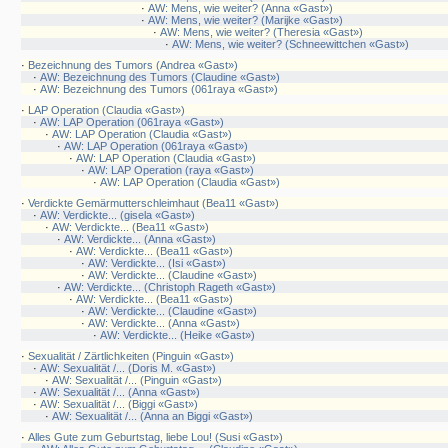
·
AW: Mens, wie weiter? (Anna «Gast»)
·
AW: Mens, wie weiter? (Marijke «Gast»)
·
AW: Mens, wie weiter? (Theresia «Gast»)
·
AW: Mens, wie weiter? (Schneewittchen «Gast»)
·
Bezeichnung des Tumors (Andrea «Gast»)
·
AW: Bezeichnung des Tumors (Claudine «Gast»)
·
AW: Bezeichnung des Tumors (061raya «Gast»)
·
LAP Operation (Claudia «Gast»)
·
AW: LAP Operation (061raya «Gast»)
·
AW: LAP Operation (Claudia «Gast»)
·
AW: LAP Operation (061raya «Gast»)
·
AW: LAP Operation (Claudia «Gast»)
·
AW: LAP Operation (raya «Gast»)
·
AW: LAP Operation (Claudia «Gast»)
·
Verdickte Gemärmutterschleimhaut (Bea11 «Gast»)
·
AW: Verdickte... (gisela «Gast»)
·
AW: Verdickte... (Bea11 «Gast»)
·
AW: Verdickte... (Anna «Gast»)
·
AW: Verdickte... (Bea11 «Gast»)
·
AW: Verdickte... (Isi «Gast»)
·
AW: Verdickte... (Claudine «Gast»)
·
AW: Verdickte... (Christoph Rageth «Gast»)
·
AW: Verdickte... (Bea11 «Gast»)
·
AW: Verdickte... (Claudine «Gast»)
·
AW: Verdickte... (Anna «Gast»)
·
AW: Verdickte... (Heike «Gast»)
·
Sexualität / Zärtlichkeiten (Pinguin «Gast»)
·
AW: Sexualität /... (Doris M. «Gast»)
·
AW: Sexualität /... (Pinguin «Gast»)
·
AW: Sexualität /... (Anna «Gast»)
·
AW: Sexualität /... (Biggi «Gast»)
·
AW: Sexualität /... (Anna an Biggi «Gast»)
·
Alles Gute zum Geburtstag, liebe Lou! (Susi «Gast»)